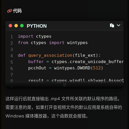
代码
PYTHON
import
from
 ctypes 
import
 wintypes

def
query_association
(
file_ext
)
:
buffer
=
 ctypes
.
create_unicode_buffer
(
    pcchOut 
=
 wintypes
.
DWORD
(
512
)
    result 
=
 ctypes
.
windll
.
shlwapi
.
AssocQu
if
 result 
==
0
:
这样运行后就直接输出 .mp4 文件所关联的默认程序的路径。
return
buffer
.
value

else
:
需要注意的是，如果打开音视频文件的默认应用是系统自带的
return
 f
"Error: {result}"
Windows 媒体播放器，这个函数就会报错。
file_ext 
=
".mp4"