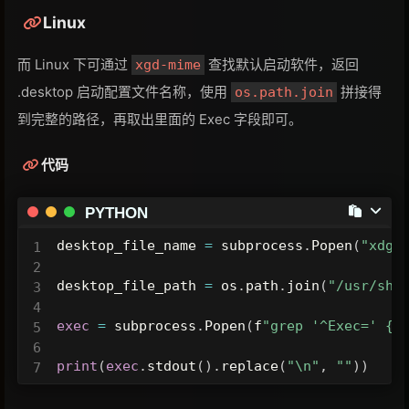
description 
=
 query_association
(
file_ext
)
Linux
print
(
description
)
而 Linux 下可通过
查找默认启动软件，返回
xgd-mime
.desktop 启动配置文件名称，使用
拼接得
os.path.join
到完整的路径，再取出里面的 Exec 字段即可。
代码
PYTHON
desktop_file_name 
=
 subprocess
.
Popen
(
"xdg-
desktop_file_path 
=
os
.
path
.
join
(
"/usr/sha
exec
=
 subprocess
.
Popen
(
f
"grep '^Exec=' {d
print
(
exec
.
stdout
(
)
.
replace
(
"\n"
,
""
)
)