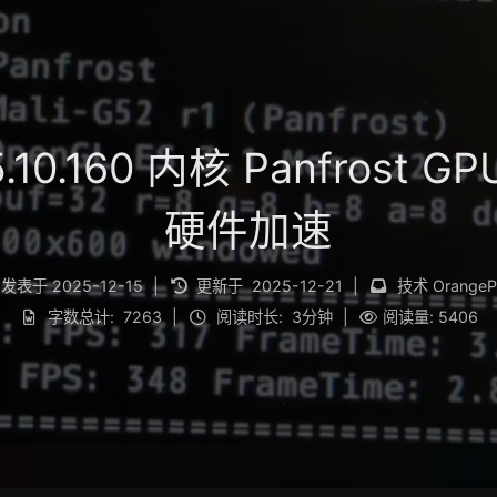
5.10.160 内核 Panfros
硬件加速
发表于
2025-12-15
|
更新于
2025-12-21
|
技术
OrangeP
字数总计:
7263
|
阅读时长:
3分钟
|
阅读量:
5406