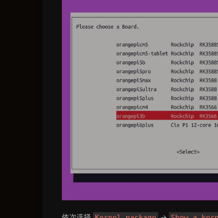
依次选择
->
Kernel package
Show a ker