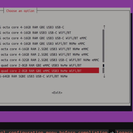
->
nel configuration menu before compliation
legacy