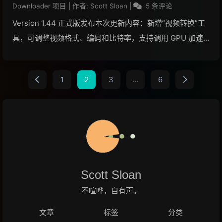
Downloader 项目
|
作者:
Scott Sloan
|
5 条评论
Version 1.44 正式版发布本次更新内容：新增“视频转换”工
具，可调整视频格式、编码和比特率，支持调用 GPU 加速
新增视频封面查看功能，可在下载窗口中点击视频封面，支
持保存视频封面视频合成失败时，可查看错误详情调整部分
1
2
3
...
6
界面的图标大小和组件边距优...
阅读全文...
Scott Sloan
不喧哗，自有声。
文章
标签
分类