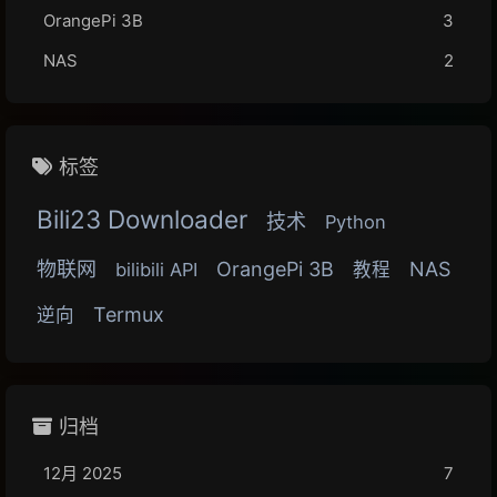
OrangePi 3B
3
NAS
2
标签
Bili23 Downloader
技术
Python
物联网
OrangePi 3B
NAS
bilibili API
教程
Termux
逆向
归档
12月 2025
7