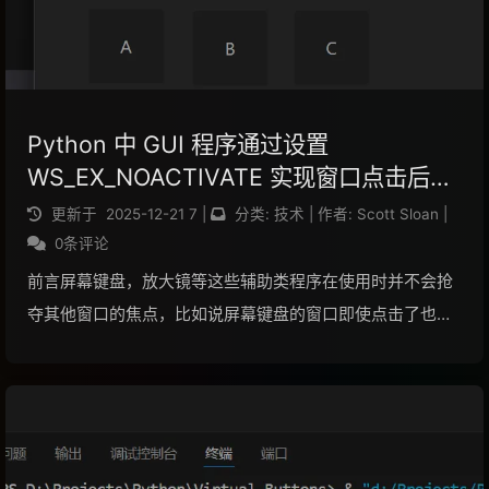
Python 中 GUI 程序通过设置
WS_EX_NOACTIVATE 实现窗口点击后不
激活也不获取焦点
更新于
2025-12-21
7
|
分类:
技术
|
作者:
Scott Sloan
|
0条评论
前言屏幕键盘，放大镜等这些辅助类程序在使用时并不会抢
夺其他窗口的焦点，比如说屏幕键盘的窗口即使点击了也不
会获取焦点，但依然能点击按键输入文字。在 Windows
中，可通过为窗口设置 WS_EX_NOACTIVATE 位来实现。代
码首先通过 GetWin...
阅读全文...